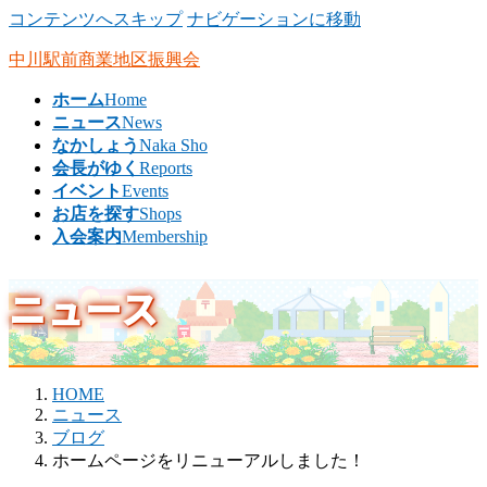
コンテンツへスキップ
ナビゲーションに移動
中川駅前商業地区振興会
ホーム
Home
ニュース
News
なかしょう
Naka Sho
会長がゆく
Reports
イベント
Events
お店を探す
Shops
入会案内
Membership
ニュース
HOME
ニュース
ブログ
ホームページをリニューアルしました！