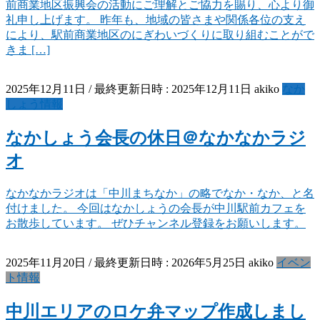
前商業地区振興会の活動にご理解とご協力を賜り、心より御
礼申し上げます。 昨年も、地域の皆さまや関係各位の支え
により、駅前商業地区のにぎわいづくりに取り組むことがで
きま […]
2025年12月11日
/ 最終更新日時 :
2025年12月11日
akiko
なか
しょう情報
なかしょう会長の休日＠なかなかラジ
オ
なかなかラジオは「中川まちなか」の略でなか・なか、と名
付けました。 今回はなかしょうの会長が中川駅前カフェを
お散歩しています。 ぜひチャンネル登録をお願いします。
2025年11月20日
/ 最終更新日時 :
2026年5月25日
akiko
イベン
ト情報
中川エリアのロケ弁マップ作成しまし