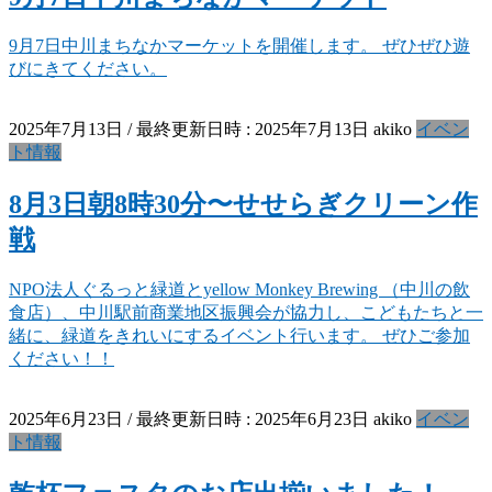
9月7日中川まちなかマーケットを開催します。 ぜひぜひ遊
びにきてください。
2025年7月13日
/ 最終更新日時 :
2025年7月13日
akiko
イベン
ト情報
8月3日朝8時30分〜せせらぎクリーン作
戦
NPO法人ぐるっと緑道とyellow Monkey Brewing （中川の飲
食店）、中川駅前商業地区振興会が協力し、こどもたちと一
緒に、緑道をきれいにするイベント行います。 ぜひご参加
ください！！
2025年6月23日
/ 最終更新日時 :
2025年6月23日
akiko
イベン
ト情報