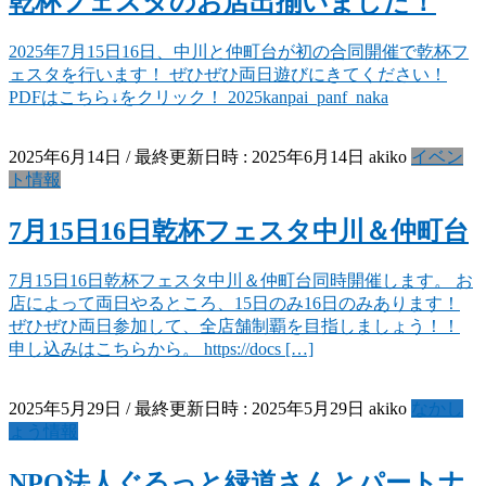
乾杯フェスタのお店出揃いました！
2025年7月15日16日、中川と仲町台が初の合同開催で乾杯フ
ェスタを行います！ ぜひぜひ両日遊びにきてください！
PDFはこちら↓をクリック！ 2025kanpai_panf_naka
2025年6月14日
/ 最終更新日時 :
2025年6月14日
akiko
イベン
ト情報
7月15日16日乾杯フェスタ中川＆仲町台
7月15日16日乾杯フェスタ中川＆仲町台同時開催します。 お
店によって両日やるところ、15日のみ16日のみあります！
ぜひぜひ両日参加して、全店舗制覇を目指しましょう！！
申し込みはこちらから。 https://docs […]
2025年5月29日
/ 最終更新日時 :
2025年5月29日
akiko
なかし
ょう情報
NPO法人ぐるっと緑道さんとパートナ