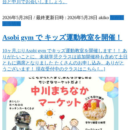
台と中川でお会いしましょう。
2026年5月28日
/ 最終更新日時 :
2026年5月28日
akiko
なかし
ょう情報
Asobi gym で キッズ運動教室を開催！
10ヶ月ぶりAsobi gym でキッズ運動教室を開催します！！ あ
りがたいことに、未就学児クラスは追加開催枠も含めて土日
ともに満席となりました たくさんのお申し込み、ありがと
うございます！ 現在受付中のクラスはこちら […]