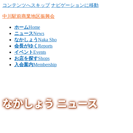
コンテンツへスキップ
ナビゲーションに移動
中川駅前商業地区振興会
ホーム
Home
ニュース
News
なかしょう
Naka Sho
会長がゆく
Reports
イベント
Events
お店を探す
Shops
入会案内
Membership
ニュース