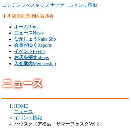
コンテンツへスキップ
ナビゲーションに移動
中川駅前商業地区振興会
ホーム
Home
ニュース
News
なかしょう
Naka Sho
会長がゆく
Reports
イベント
Events
お店を探す
Shops
入会案内
Membership
ニュース
HOME
ニュース
イベント情報
ハウスクエア横浜「サマーフェスタVol.2」