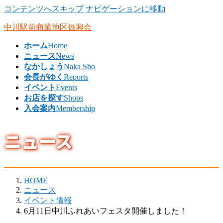
コンテンツへスキップ
ナビゲーションに移動
中川駅前商業地区振興会
ホーム
Home
ニュース
News
なかしょう
Naka Sho
会長がゆく
Reports
イベント
Events
お店を探す
Shops
入会案内
Membership
ニュース
HOME
ニュース
イベント情報
6月11日中川ふれあいフェスタ開催しました！