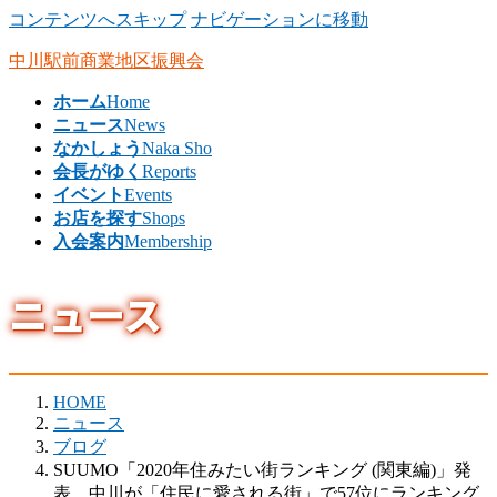
コンテンツへスキップ
ナビゲーションに移動
中川駅前商業地区振興会
ホーム
Home
ニュース
News
なかしょう
Naka Sho
会長がゆく
Reports
イベント
Events
お店を探す
Shops
入会案内
Membership
ニュース
HOME
ニュース
ブログ
SUUMO「2020年住みたい街ランキング (関東編)」発
表、中川が「住民に愛される街」で57位にランキング