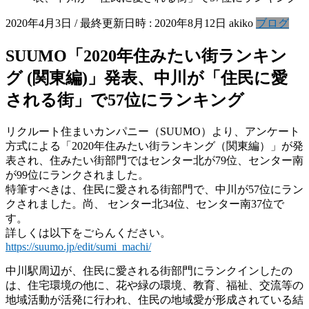
2020年4月3日
/ 最終更新日時 :
2020年8月12日
akiko
ブログ
SUUMO「2020年住みたい街ランキン
グ (関東編)」発表、中川が「住民に愛
される街」で57位にランキング
リクルート住まいカンパニー（SUUMO）より、アンケート
方式による「2020年住みたい街ランキング（関東編）」が発
表され、住みたい街部門ではセンター北が79位、センター南
が99位にランクされました。
特筆すべきは、住民に愛される街部門で、中川が57位にラン
クされました。尚、 センター北34位、センター南37位で
す。
詳しくは以下をごらんください。
https://suumo.jp/edit/sumi_machi/
中川駅周辺が、住民に愛される街部門にランクインしたの
は、住宅環境の他に、花や緑の環境、教育、福祉、交流等の
地域活動が活発に行われ、住民の地域愛が形成されている結