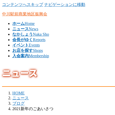
コンテンツへスキップ
ナビゲーションに移動
中川駅前商業地区振興会
ホーム
Home
ニュース
News
なかしょう
Naka Sho
会長がゆく
Reports
イベント
Events
お店を探す
Shops
入会案内
Membership
ニュース
HOME
ニュース
ブログ
2021新年のごあいさつ