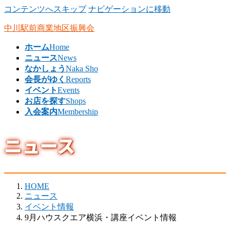
コンテンツへスキップ
ナビゲーションに移動
中川駅前商業地区振興会
ホーム
Home
ニュース
News
なかしょう
Naka Sho
会長がゆく
Reports
イベント
Events
お店を探す
Shops
入会案内
Membership
ニュース
HOME
ニュース
イベント情報
9月ハウスクエア横浜・講座イベント情報