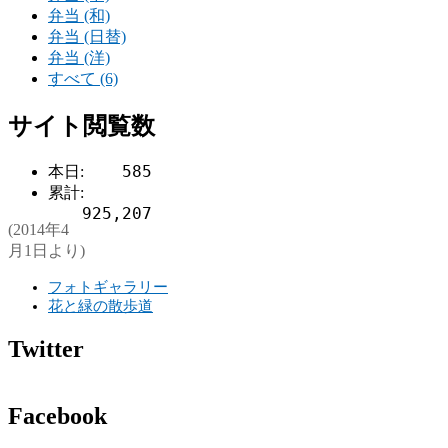
弁当 (和)
弁当 (日替)
弁当 (洋)
すべて (6)
サイト閲覧数
585
本日:
累計:
925,207
(2014年4
月1日より)
フォトギャラリー
花と緑の散歩道
Twitter
Facebook