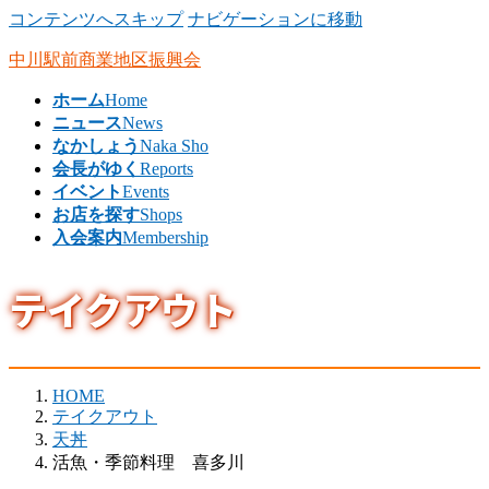
コンテンツへスキップ
ナビゲーションに移動
中川駅前商業地区振興会
ホーム
Home
ニュース
News
なかしょう
Naka Sho
会長がゆく
Reports
イベント
Events
お店を探す
Shops
入会案内
Membership
テイクアウト
HOME
テイクアウト
天丼
活魚・季節料理 喜多川