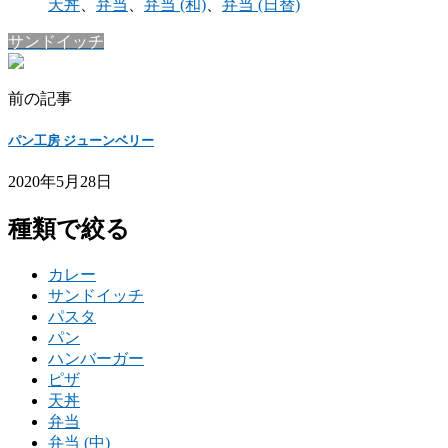
天丼
、
弁当
、
弁当 (和)
、
弁当 (日替)
サンドイッチ
前の記事
パン工房 ジューンベリー
2020年5月28日
種類で絞る
カレー
サンドイッチ
パスタ
パン
ハンバーガー
ピザ
天丼
弁当
弁当 (中)