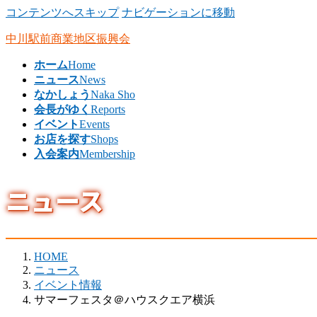
コンテンツへスキップ
ナビゲーションに移動
中川駅前商業地区振興会
ホーム
Home
ニュース
News
なかしょう
Naka Sho
会長がゆく
Reports
イベント
Events
お店を探す
Shops
入会案内
Membership
ニュース
HOME
ニュース
イベント情報
サマーフェスタ＠ハウスクエア横浜