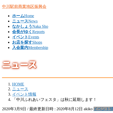
コ
ナ
中川駅前商業地区振興会
ン
ビ
ホーム
Home
テ
ゲ
ニュース
News
ン
ー
なかしょう
Naka Sho
ツ
シ
会長がゆく
Reports
へ
ョ
イベント
Events
ス
ン
お店を探す
Shops
キ
に
入会案内
Membership
ッ
移
プ
動
ニュース
HOME
ニュース
イベント情報
「中川ふれあいフェスタ」は秋に延期します！
2020年3月9日
/ 最終更新日時 :
2020年8月12日
akiko
イベント