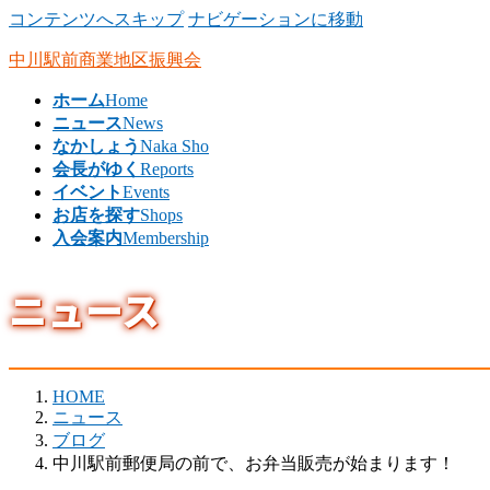
コンテンツへスキップ
ナビゲーションに移動
中川駅前商業地区振興会
ホーム
Home
ニュース
News
なかしょう
Naka Sho
会長がゆく
Reports
イベント
Events
お店を探す
Shops
入会案内
Membership
ニュース
HOME
ニュース
ブログ
中川駅前郵便局の前で、お弁当販売が始まります！