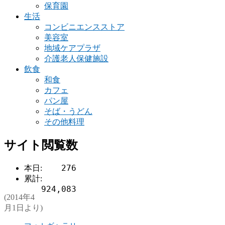
保育園
生活
コンビニエンスストア
美容室
地域ケアプラザ
介護老人保健施設
飲食
和食
カフェ
パン屋
そば・うどん
その他料理
サイト閲覧数
276
本日:
累計:
924,083
(2014年4
月1日より)