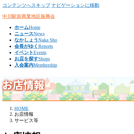
コンテンツへスキップ
ナビゲーションに移動
中川駅前商業地区振興会
ホーム
Home
ニュース
News
なかしょう
Naka Sho
会長がゆく
Reports
イベント
Events
お店を探す
Shops
入会案内
Membership
お店情報
HOME
お店情報
サービス等